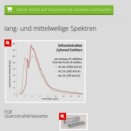
Diese Artikel auf shop.freek.de ansehen und kaufen
lang- und mittelwellige Spektren
FQE
Quarzstrahlerkassette