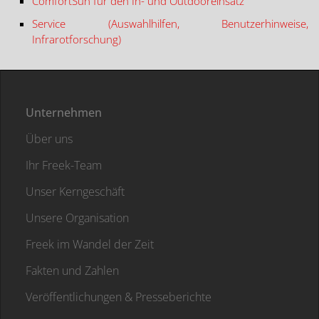
ComfortSun für den In- und Outdooreinsatz
Service (Auswahlhilfen, Benutzerhinweise,
Infrarotforschung)
Unternehmen
Über uns
Ihr Freek-Team
Unser Kerngeschäft
Unsere Organisation
Freek im Wandel der Zeit
Fakten und Zahlen
Veröffentlichungen & Presseberichte