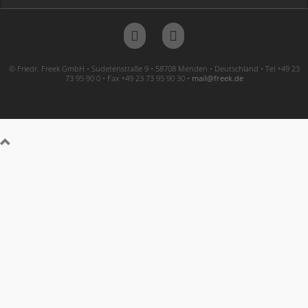
© Friedr. Freek GmbH • Sudetenstraße 9 • 58708 Menden • Deutschland • Tel +49 23
73 95 90 0 • Fax +49 23 73 95 90 30 •
ed.keerf@liam