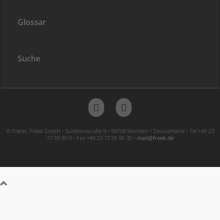
Glossar
Suche
© Friedr. Freek GmbH • Sudetenstraße 9 • 58708 Menden • Deutschland • Tel +49 23
73 95 90 0 • Fax +49 23 73 95 90 30 •
ed.keerf@liam