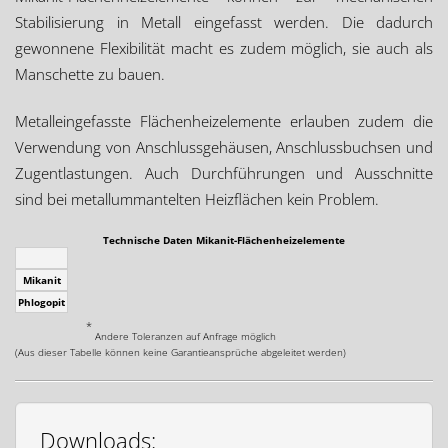
Stabilisierung in Metall eingefasst werden. Die dadurch
gewonnene Flexibilität macht es zudem möglich, sie auch als
Manschette zu bauen.
Metalleingefasste Flächenheizelemente erlauben zudem die
Verwendung von Anschlussgehäusen, Anschlussbuchsen und
Zugentlastungen. Auch Durchführungen und Ausschnitte
sind bei metallummantelten Heizflächen kein Problem.
Technische Daten Mikanit-Flächenheizelemente
Da
Mikanit
Phlogopit
*
Andere Toleranzen auf Anfrage möglich
(Aus dieser Tabelle können keine Garantieansprüche abgeleitet werden)
Downloads: