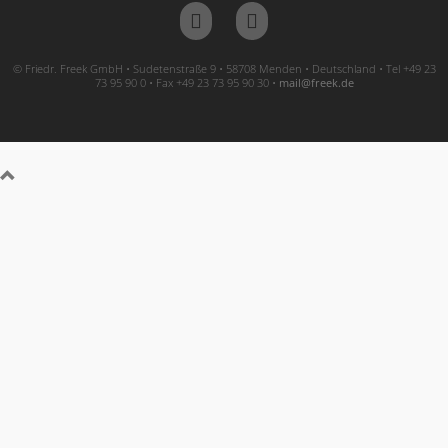
© Friedr. Freek GmbH • Sudetenstraße 9 • 58708 Menden • Deutschland • Tel +49 23
73 95 90 0 • Fax +49 23 73 95 90 30 •
ed.keerf@liam