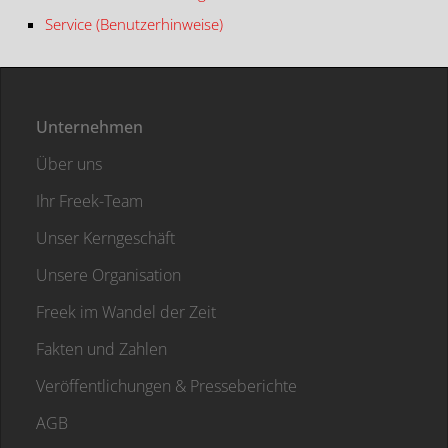
Service (Benutzerhinweise)
Unternehmen
Über uns
Ihr Freek-Team
Unser Kerngeschäft
Unsere Organisation
Freek im Wandel der Zeit
Fakten und Zahlen
Veröffentlichungen & Presseberichte
AGB