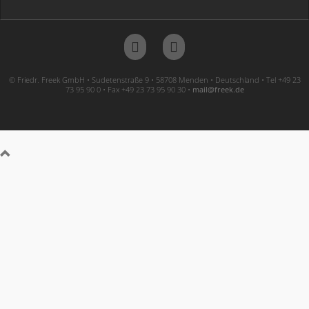
© Friedr. Freek GmbH • Sudetenstraße 9 • 58708 Menden • Deutschland • Tel +49 23
73 95 90 0 • Fax +49 23 73 95 90 30 •
ed.keerf@liam