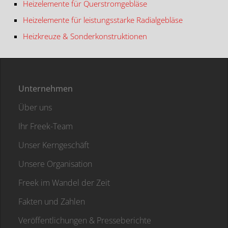
Heizelemente für Querstromgebläse
Heizelemente für leistungsstarke Radialgebläse
Heizkreuze & Sonderkonstruktionen
Unternehmen
Über uns
Ihr Freek-Team
Unser Kerngeschäft
Unsere Organisation
Freek im Wandel der Zeit
Fakten und Zahlen
Veröffentlichungen & Presseberichte